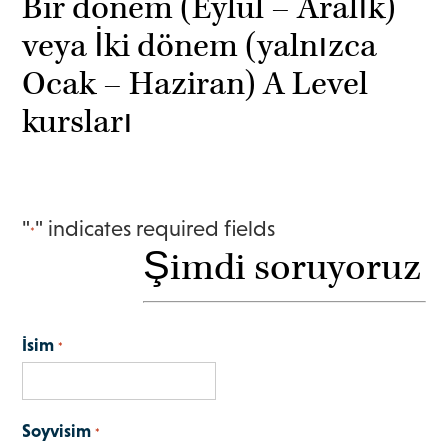
Bir dönem (Eylül – Aralık)
veya İki dönem (yalnızca
Ocak – Haziran) A Level
kursları
"
" indicates required fields
*
Şimdi soruyoruz
İsim
*
Soyvisim
*